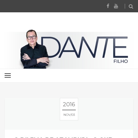
2016
NOV
03