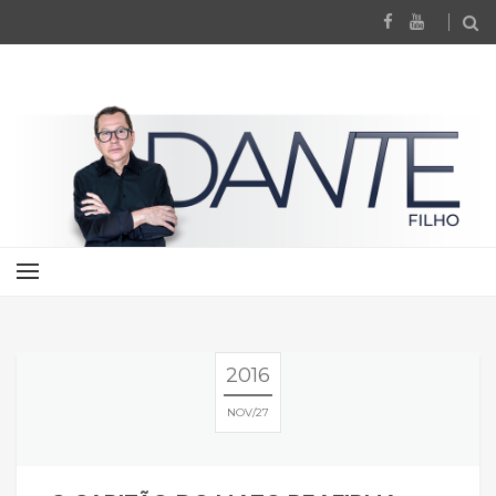
2016
NOV
27