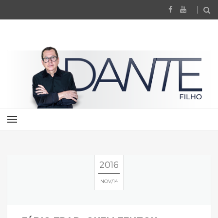
2016
NOV
14