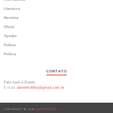
Literatura
Memória
Oficial
Opinião
Politica
Política
CONTATO
Fale com o Dante
E-mail:
dantinhofilho@gmail.com.br
COPYRIGHT © 2015
DANTE FILHO