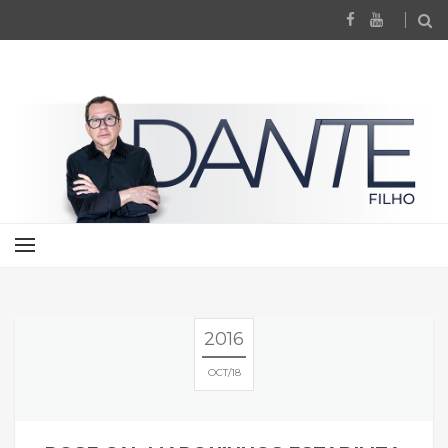
2016
OCT
18