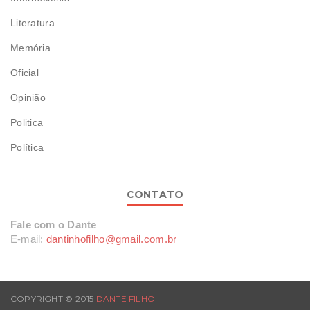
Literatura
Memória
Oficial
Opinião
Politica
Política
CONTATO
Fale com o Dante
E-mail:
dantinhofilho@gmail.com.br
COPYRIGHT © 2015
DANTE FILHO