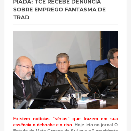
PIADA: TCE RECEBE DENÚNCIA
SOBRE EMPREGO FANTASMA DE
TRAD
E
xistem notícias "sérias" que trazem em sua
essência o deboche e o riso
. Hoje leio no jornal O
Estado de Mato Grosso do Sul que o " presidente