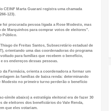
 do CEINF Marta Guarani registra uma chamada
9266-123).
e foi procurada pessoa ligada a Rose Modesto, mas
o de Marquinhos para comprar votos de eleitores".
o Público.
e
Thiago de Freitas Santos, Subsecretário estadual de
ST), orientando uma das coordenadoras do programa
 voltado para famílias que recebem o benefício,
o e os endereços dessas pessoas.
 da Farmácia, orienta a coordenadora a formar um
bordagem às famílias de baixa renda: determinando
 Modesto no primeiro turno perderão o benefício
símile abaixo) a estratégia eleitoral era de fazer 30
os de eleitores dos beneficiários do Vale Renda,
em que eles votariam.