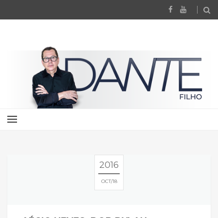
2016
OCT
18