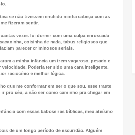
lo.
utiva se não tivessem enchido minha cabeça com as
me fizeram sentir.
Quantas vezes fui dormir com uma culpa enroscada
sacaninha, coisinha de nada, tabus religiosos que
faziam parecer criminosos seriais.
naram a minha infância um trem vagaroso, pesado e
velocidade. Poderia ter sido uma cara inteligente,
or raciocínio e melhor lógica.
nho que me conformar em ser o que sou, esse traste
s ir pro céu, a não ser como caminho pra chegar em
infância com essas baboseiras bíblicas, meu ateísmo
pois de um longo período de escuridão. Alguém