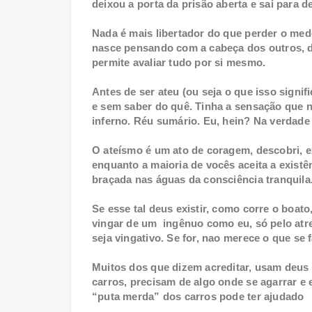
deixou a porta da prisão aberta e sai para d
Nada é mais libertador do que perder o med
nasce pensando com a cabeça dos outros, da
permite avaliar tudo por si mesmo.
Antes de ser ateu (ou seja o que isso signi
e sem saber do quê. Tinha a sensação que n
inferno. Réu sumário. Eu, hein? Na verdade
O ateísmo é um ato de coragem, descobri, 
enquanto a maioria de vocês aceita a existê
braçada nas águas da consciência tranquila.
Se esse tal deus existir, como corre o boato
vingar de um ingênuo como eu, só pelo atre
seja vingativo. Se for, nao merece o que se f
Muitos dos que dizem acreditar, usam deu
carros, precisam de algo onde se agarrar e 
“puta merda” dos carros pode ter ajudado