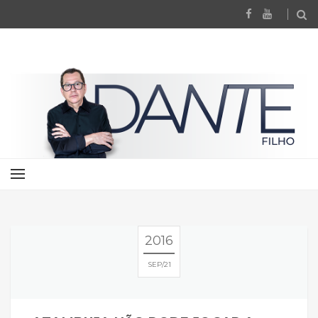
2016
SEP
21