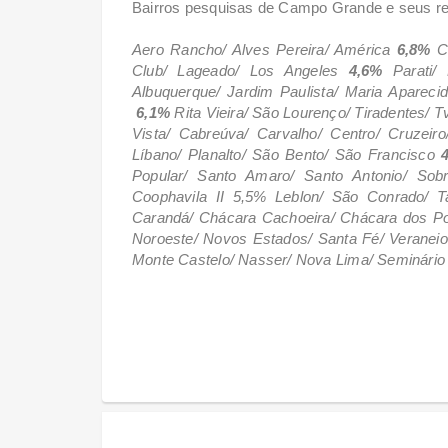
Bairros pesquisas de Campo Grande e seus res
Aero Rancho/ Alves Pereira/ América
6,8%
Ce
Club/ Lageado/ Los Angeles
4,6%
Parati/ P
Albuquerque/ Jardim Paulista/ Maria Apareci
6,1%
Rita Vieira/ São Lourenço/ Tiradentes/ T
Vista/ Cabreúva/ Carvalho/ Centro/ Cruzeir
Líbano/ Planalto/ São Bento/ São Francisco
Popular/ Santo Amaro/ Santo Antonio/ Sob
Coophavila II
5,5% Leblon/ São Conrado/ Ta
Carandá/ Chácara Cachoeira/ Chácara dos Pod
Noroeste/ Novos Estados/ Santa Fé/ Veraneio
Monte Castelo/ Nasser/ Nova Lima/ Seminári