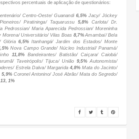
pectivos percentuais de aplicação de questionários:
ntenário/ Centro-Oeste/ Guanandi
6,5%
Jacy/ Jóckey
ioneiros/ Piratininga/ Taquarussu
5,8%
Carlota/ Dr.
da Pedrossian/ Maria Aparecida Pedrossian/ Moreninha
v Morena/ Universitário/ Vilas Boas
8,7%
Amambaí/ Bela
o/ Glória
6,5%
Itanhangá/ Jardim dos Estados/ Monte
4,5%
Nova Campo Grande/ Núcleo Industrial/ Panamá/
rinho
11,8%
Bandeirantes/ Batistão/ Caiçara/ Caiobá/
rumã/ Taveirópolis/ Tijuca/ União
9,5%
Autonomista/
eres/ Estrela Dalva/ Margarida
4,8%
Mata do Jacinto/
5,9%
Coronel Antonino/ José Abrão/ Mata do Segredo/
o
13, 1%