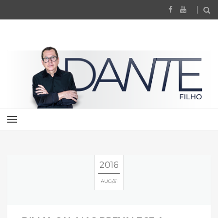
2016
AUG
31