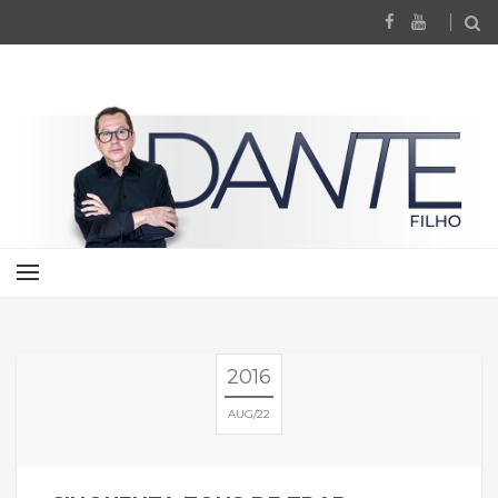
2016
AUG
22