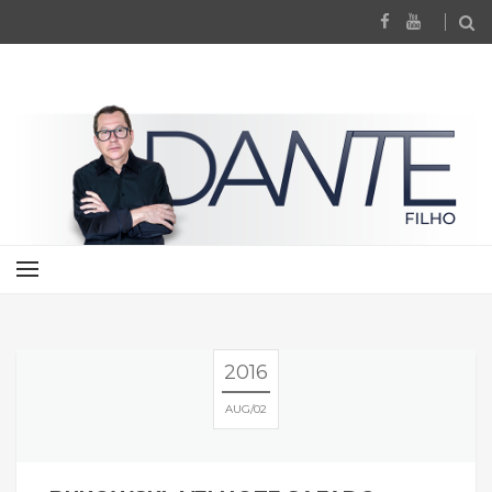
2016
AUG
02