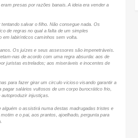
 eram presas por razões banais. A ideia era vender a
 tentando salvar o filho. Não consegue nada. Os
co de regras no qual a falta de um simples
o em labirínticos caminhos sem volta.
anos. Os juízes e seus assessores são impenetráveis.
rpretam-nas de acordo com uma regra absurda: aos de
or juristas estrelados; aos miseráveis e inocentes de
as para fazer girar um circulo vicioso visando garantir a
pagar salários vultosos de um corpo burocrático frio,
 autoproduzir injustiças.
te alguém o assistirá numa destas madrugadas tristes e
otim e o pai, aos prantos, ajoelhado, pergunta para
a.