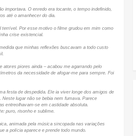
ão importava. O enredo era tocante, o tempo indefinido,
rtos até o amanhecer do dia.
 terrível. Por esse motivo o filme grudou em mim como
nha crise existencial.
medida que minhas reflexões buscavam a todo custo
il.
l e atores piores ainda – acabou me agarrando pelo
tímetros da necessidade de afogar-me para sempre. Foi
ma festa de despedida. Ele ia viver longe dos amigos de
. Neste lugar não se bebia nem fumava. Parece
as entreolhavam-se em castidade absoluta.
e: puro, risonho e sublime.
ânica, animada pela música sincopada nas variações
que a polícia aparece e prende todo mundo.