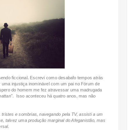
 sendo ficcional. Escrevi como desabafo tempos atrás
r uma injustiça inominável com um pai no Fórum de
espero do homem me fez atravessar uma madrugada
hattan". Isso aconteceu há quatro anos, mas não
tristes e sombrias, navegando pela TV, assisti a um
nse, talvez uma produção marginal do Afeganistão, mas
rsal.