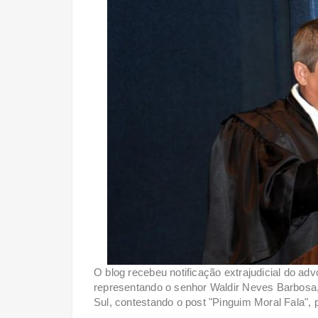
O blog recebeu notificação extrajudicial do ad
representando o senhor Waldir Neves Barbosa,
Sul, contestando o post "Pinguim Moral Fala", 