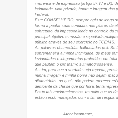
imprensa e de expressão (artigo 5º, IV e IX), 
intimidade, vida privada, honra e imagem das 
Federal.
Este CONSELHEIRO, sempre agiu ao longo de s
forma a pautar suas condutas nos pilares da éti
sobretudo, da impessoalidade no controle da c
principal objetivo e missão e repudiará qualque
público através de seu exercício no TCE/MS.
As palavras desmedidas balbuciadas pelo Sr. D
sobremaneira a minha intimidade, de meus famil
leviandades e xingamentos proferidos em total
que pautam o jornalismo sulmatogrossense.
Assim, para que a verdade seja reposta, prest
minha imagem e minha honra não sejam maculad
difamatórias, as quais não podem merecer créd
destoante da classe que por hora, tenta repres
Posto tais esclarecimentos, ressalto que as de
estão sendo manejados com o fim de resguardar
Atenciosamente,