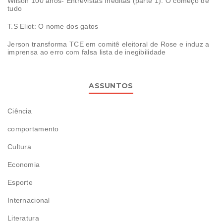
Wilson 100 anos- Entrevistas Inéditas (parte 1): O começo de
tudo
T.S Eliot: O nome dos gatos
Jerson transforma TCE em comitê eleitoral de Rose e induz a
imprensa ao erro com falsa lista de inegibilidade
ASSUNTOS
Ciência
comportamento
Cultura
Economia
Esporte
Internacional
Literatura