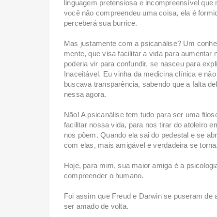
linguagem pretensiosa e incompreensível que m
você não compreendeu uma coisa, ela é formid
perceberá sua burrice.
Mas justamente com a psicanálise? Um conhec
mente, que visa facilitar a vida para aumenta
poderia vir para confundir, se nasceu para expl
Inaceitável. Eu vinha da medicina clínica e não
buscava transparência, sabendo que a falta de
nessa agora.
Não! A psicanálise tem tudo para ser uma filos
facilitar nossa vida, para nos tirar do atoleir
nos põem. Quando ela sai do pedestal e se abr
com elas, mais amigável e verdadeira se torna
Hoje, para mim, sua maior amiga é a psicologia 
compreender o humano.
Foi assim que Freud e Darwin se puseram de a
ser amado de volta.