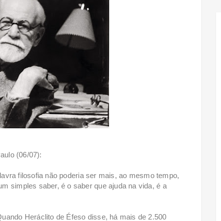
aulo (06/07):
palavra filosofia não poderia ser mais, ao mesmo tempo,
m simples saber, é o saber que ajuda na vida, é a
Quando Heráclito de Éfeso disse, há mais de 2.500