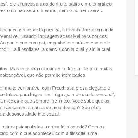
", ele enunciava algo de muito sábio e muito prático:
ez o rio não será o mesmo, nem o homem será o
s necessário: de lá para cá, a filosofia foi se tornando
reensível, usando linguagem acessível para poucos,
 Ao ponto que meu pai, engenheiro e prático como ele
: "La filosofia es la ciencia con la cual y sin la cual
antos. Mas entendia o argumento dele: a filosofia muitas
nalcançável, que não permite intimidades.
i muito confortável com Freud: sua prosa elegante e
ue falava para leigos "em linguagem de dia de semana",
ura médica e que sempre me irritou. Você sabe que os
e não sabem a causa de uma doença? São elas:
ra a desonestidade intelectual.
outros psicanalistas a coisa foi piorando? Com os
ecido com o que aconteceu com a filosofia: uma