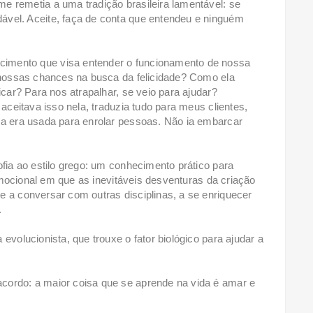
e remetia a uma tradição brasileira lamentável: se
ável. Aceite, faça de conta que entendeu e ninguém
imento que visa entender o funcionamento de nossa
r nossas chances na busca da felicidade? Como ela
icar? Para nos atrapalhar, se veio para ajudar?
 aceitava isso nela, traduzia tudo para meus clientes,
la era usada para enrolar pessoas. Não ia embarcar
ofia ao estilo grego: um conhecimento prático para
o emocional em que as inevitáveis desventuras da criação
e a conversar com outras disciplinas, a se enriquecer
.
evolucionista, que trouxe o fator biológico para ajudar a
cordo: a maior coisa que se aprende na vida é amar e