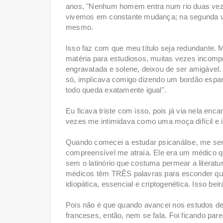
anos, "Nenhum homem entra num rio duas vezes
vivemos em constante mudança; na segunda v
mesmo.
Isso faz com que meu título seja redundante. Ma
matéria para estudiosos, muitas vezes incomp
engravatada e solene, deixou de ser amigável.
só, implicava comigo dizendo um bordão espanhol
todo queda exatamente igual".
Eu ficava triste com isso, pois já via nela enc
vezes me intimidava como uma moça difícil e i
Quando comecei a estudar psicanálise, me sent
compreensível me atraía. Ele era um médico q
sem o latinório que costuma permear a literat
médicos têm TRÊS palavras para esconder qu
idiopática, essencial e criptogenética. Isso bei
Pois não é que quando avancei nos estudos de 
franceses, então, nem se fala. Foi ficando par