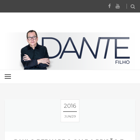
2016
JUN
29