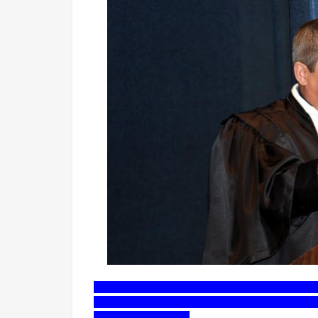
O presidente do Tribunal de Contas do Estado
entrevista no portal do jornal O Estado de Mat
Humberto Marques.