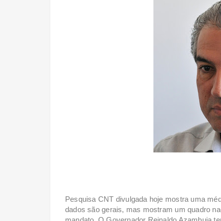
Pesquisa CNT divulgada hoje mostra uma médi
dados são gerais, mas mostram um quadro nad
mandato. O Governador Reinaldo Azambuja tem