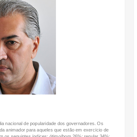
a nacional de popularidade dos governadores. Os
a animador para aqueles que estão em exercício de
 os seguintes índices: ótimo/bom 26%; regular 34%;