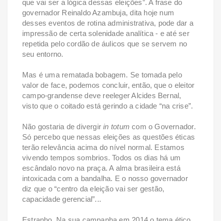
que vai ser a lógica dessas eleições”. A frase do
governador Reinaldo Azambuja, dita hoje num
desses eventos de rotina administrativa, pode dar a
impressão de certa solenidade analítica - e até ser
repetida pelo cordão de áulicos que se servem no
seu entorno.
Mas é uma rematada bobagem. Se tomada pelo
valor de face, podemos concluir, então, que o eleitor
campo-grandense deve reeleger Alcides Bernal,
visto que o coitado está gerindo a cidade “na crise”.
Não gostaria de divergir
in totum
com o Governador.
Só percebo que nessas eleições as questões éticas
terão relevância acima do nível normal. Estamos
vivendo tempos sombrios. Todos os dias há um
escândalo novo na praça. A alma brasileira está
intoxicada com a bandalha. E o nosso governador
diz que o “centro da eleição vai ser gestão,
capacidade gerencial”...
Estranho. Na sua campanha em 2014 o tema ético