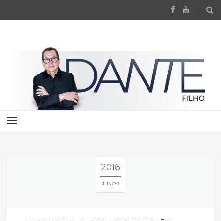
2016
JUN
29